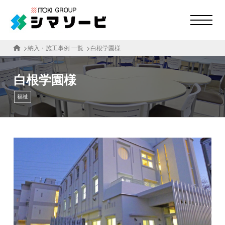
納入・施工事例 一覧
白根学園様
白根学園様
福祉